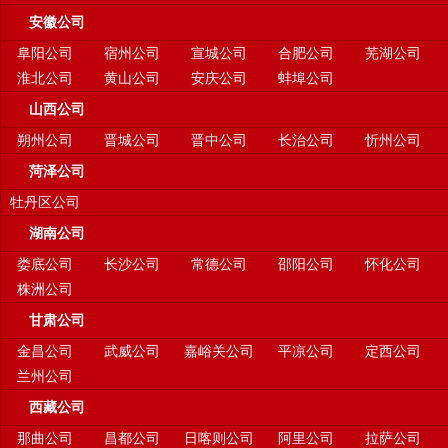
安徽公司
阜阳公司
宿州公司
宣城公司
合肥公司
芜湖公司
淮北公司
黄山公司
安庆公司
蚌埠公司
山西公司
朔州公司
晋城公司
晋中公司
长治公司
忻州公司
菏泽公司
牡丹区公司
湖南公司
娄底公司
长沙公司
常德公司
邵阳公司
怀化公司
株洲公司
甘肃公司
金昌公司
武威公司
嘉峪关公司
平凉公司
定西公司
兰州公司
西藏公司
那曲公司
昌都公司
日喀则公司
阿里公司
拉萨公司