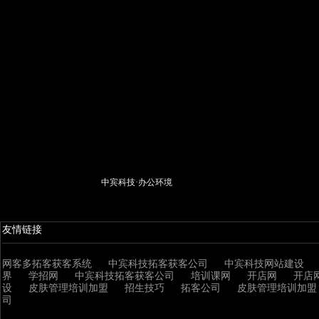
更多服务
中宾科技·办公环境
友情链接
网客多拓客获客系统
中宾科技拓客获客公司
中宾科技网站建设
界
学招网
中宾科技拓客获客公司
培训课网
开店网
开店
设
皮肤管理培训加盟
招生技巧
拓客公司
皮肤管理培训加盟
司