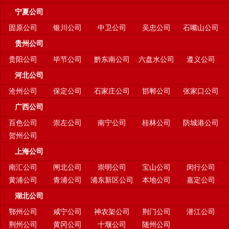
宁夏公司
固原公司
银川公司
中卫公司
吴忠公司
石嘴山公司
贵州公司
贵阳公司
毕节公司
黔东南公司
六盘水公司
遵义公司
河北公司
沧州公司
保定公司
石家庄公司
邯郸公司
张家口公司
广西公司
百色公司
崇左公司
南宁公司
桂林公司
防城港公司
贺州公司
上海公司
南汇公司
闸北公司
崇明公司
宝山公司
闵行公司
黄浦公司
青浦公司
浦东新区公司
本地公司
嘉定公司
湖北公司
鄂州公司
咸宁公司
神农架公司
荆门公司
潜江公司
荆州公司
黄冈公司
十堰公司
随州公司