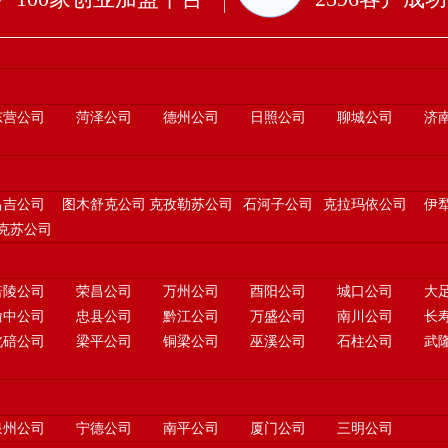
东营公司
菏泽公司
德州公司
日照公司
聊城公司
济
昌吉公司
图木舒克公司
克孜勒苏公司
石河子公司
克拉玛依公司
伊
克苏公司
涪陵公司
荣昌公司
万州公司
酉阳公司
城口公司
大
渝中公司
忠县公司
黔江公司
万盛公司
南川公司
长
北碚公司
梁平公司
铜梁公司
巫溪公司
石柱公司
武
泉州公司
宁德公司
南平公司
厦门公司
三明公司