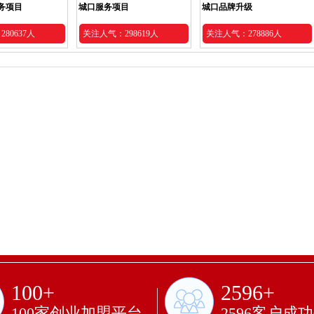
务项目
城口服务项目
城口品牌升级
80637人
关注人气：298619人
关注人气：278886人
100+
2596+
100家创业加盟平台
2596客户成