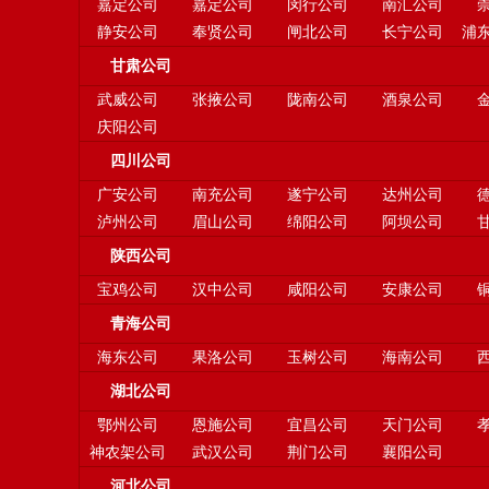
嘉定公司
嘉定公司
闵行公司
南汇公司
静安公司
奉贤公司
闸北公司
长宁公司
浦
甘肃公司
武威公司
张掖公司
陇南公司
酒泉公司
庆阳公司
四川公司
广安公司
南充公司
遂宁公司
达州公司
泸州公司
眉山公司
绵阳公司
阿坝公司
陕西公司
宝鸡公司
汉中公司
咸阳公司
安康公司
青海公司
海东公司
果洛公司
玉树公司
海南公司
湖北公司
鄂州公司
恩施公司
宜昌公司
天门公司
神农架公司
武汉公司
荆门公司
襄阳公司
河北公司