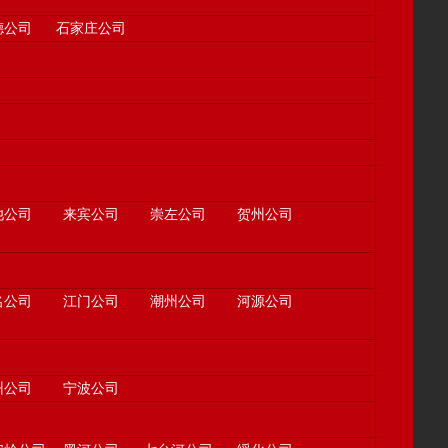
德公司
石家庄公司
池公司
来宾公司
崇左公司
贺州公司
名公司
江门公司
潮州公司
河源公司
州公司
宁波公司