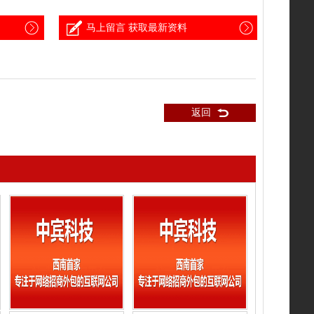
马上留言 获取最新资料
返回