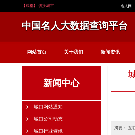
【成都】 切换城市
名人网
中国名人大数据查询平台
网站首页
关于我们
新闻资讯
新闻中心
城口网站通知
城口公司动态
摘要：
互
城口行业资讯