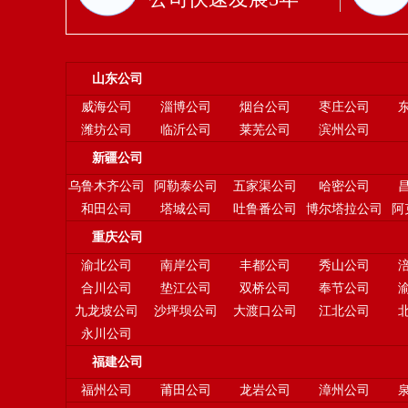
山东公司
威海公司
淄博公司
烟台公司
枣庄公司
潍坊公司
临沂公司
莱芜公司
滨州公司
新疆公司
乌鲁木齐公司
阿勒泰公司
五家渠公司
哈密公司
和田公司
塔城公司
吐鲁番公司
博尔塔拉公司
阿
重庆公司
渝北公司
南岸公司
丰都公司
秀山公司
合川公司
垫江公司
双桥公司
奉节公司
九龙坡公司
沙坪坝公司
大渡口公司
江北公司
永川公司
福建公司
福州公司
莆田公司
龙岩公司
漳州公司