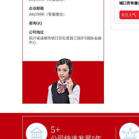
城口所有服
企业邮箱
zbkj10086（客服微信）
关注人气：2
咨询QQ
公司地址
四川省成都市锦江区红星路三段IFS国际金融
中心
5+
公司快速发展5年