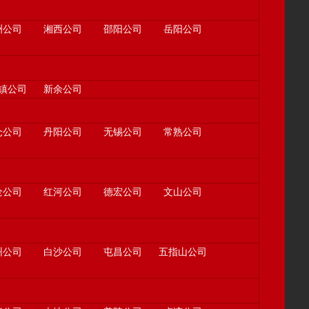
洲公司
湘西公司
邵阳公司
岳阳公司
镇公司
新余公司
仓公司
丹阳公司
无锡公司
常熟公司
沧公司
红河公司
德宏公司
文山公司
州公司
白沙公司
屯昌公司
五指山公司