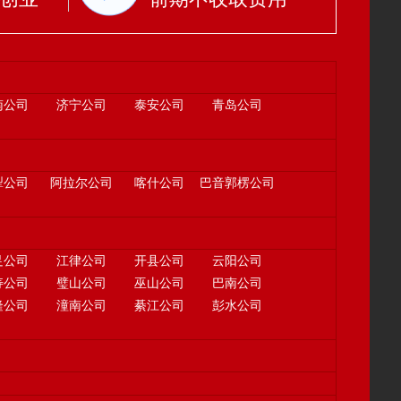
南公司
济宁公司
泰安公司
青岛公司
犁公司
阿拉尔公司
喀什公司
巴音郭楞公司
足公司
江律公司
开县公司
云阳公司
寿公司
璧山公司
巫山公司
巴南公司
隆公司
潼南公司
綦江公司
彭水公司