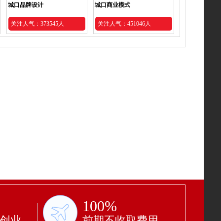
城口品牌设计
城口商业模式
关注人气：373545人
关注人气：451046人
100%
功创业
前期不收取费用