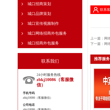
城口招商策划
联系客
城口品牌策划
城口宣传视频制作
城口网络招商外包服务
上一篇：
网
城口招商外包服务
下一篇：
网
推荐服务
联系我们
24小时服务热线
zbkj10086（客服微
信）
手机号码
zbkj10086（客服微信）
公司电话
zbkj10086（客服微信）