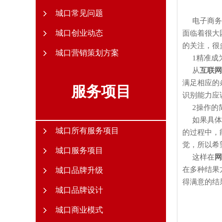
城口常见问题
电子商务的
城口创业动态
面临着很大
的关注，很
城口营销策划方案
1
精准成
从
互联网
满足相应的
服务项目
识别能力应
2
操作的
如果具体的
城口所有服务项目
的过程中，
觉，所以希
城口服务项目
这样在
网
在多种结果
城口品牌升级
得满意的结
城口品牌设计
城口商业模式