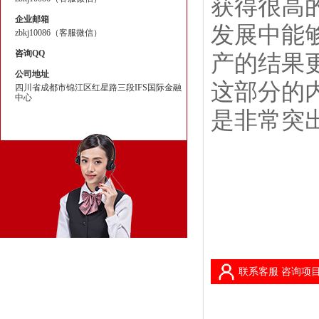
获得很高
企业邮箱
发展中能
zbkj10086（客服微信）
咨询QQ
产的结果
公司地址
这部分的
四川省成都市锦江区红星路三段IFS国际金融
中心
是非常突
联系客服 咨询项