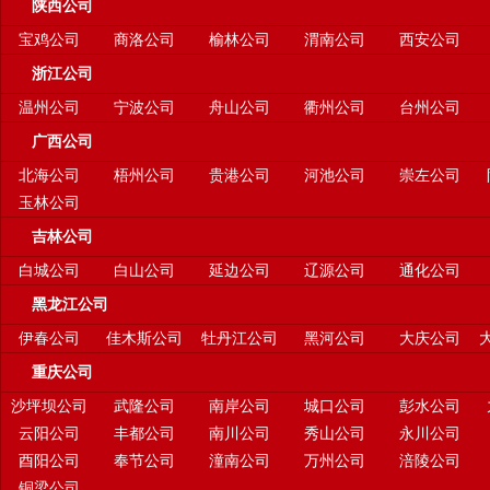
陕西公司
宝鸡公司
商洛公司
榆林公司
渭南公司
西安公司
浙江公司
温州公司
宁波公司
舟山公司
衢州公司
台州公司
广西公司
北海公司
梧州公司
贵港公司
河池公司
崇左公司
玉林公司
吉林公司
白城公司
白山公司
延边公司
辽源公司
通化公司
黑龙江公司
伊春公司
佳木斯公司
牡丹江公司
黑河公司
大庆公司
重庆公司
沙坪坝公司
武隆公司
南岸公司
城口公司
彭水公司
云阳公司
丰都公司
南川公司
秀山公司
永川公司
酉阳公司
奉节公司
潼南公司
万州公司
涪陵公司
铜梁公司