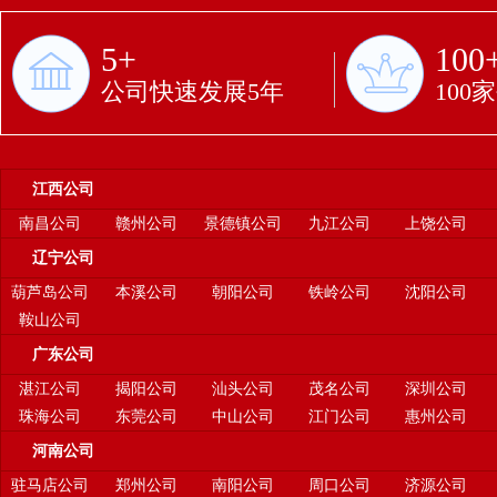
5+
100
公司快速发展5年
100
江西公司
南昌公司
赣州公司
景德镇公司
九江公司
上饶公司
辽宁公司
葫芦岛公司
本溪公司
朝阳公司
铁岭公司
沈阳公司
鞍山公司
广东公司
湛江公司
揭阳公司
汕头公司
茂名公司
深圳公司
珠海公司
东莞公司
中山公司
江门公司
惠州公司
河南公司
驻马店公司
郑州公司
南阳公司
周口公司
济源公司