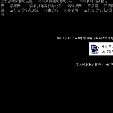
网客多拓客获客系统
中宾科技拓客获客公司
中宾科技网站建设
界
学招网
中宾科技拓客获客公司
培训课网
开店网
开店
设
皮肤管理培训加盟
招生技巧
拓客公司
皮肤管理培训加盟
司
蜀ICP备12028468号 增值电信业务经营许可证:
名人网 版权所有
蜀ICP备14