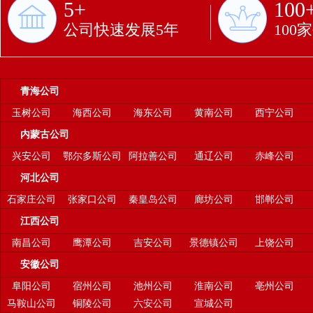
5+
100
公司快速发展5年
100
青海公司
玉树公司
海西公司
海东公司
黄南公司
西宁公司
内蒙古公司
兴安公司
鄂尔多斯公司
阿拉善公司
通辽公司
赤峰公司
河北公司
石家庄公司
张家口公司
秦皇岛公司
廊坊公司
邯郸公司
江西公司
南昌公司
鹰潭公司
吉安公司
景德镇公司
上饶公司
安徽公司
阜阳公司
宿州公司
池州公司
淮南公司
亳州公司
马鞍山公司
铜陵公司
六安公司
宣城公司