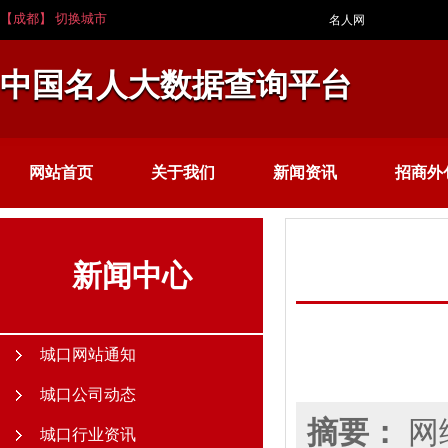
【成都】 切换城市
名人网
中国名人大数据查询平台
网站首页
关于我们
新闻资讯
招商外
新闻中心
城口网站通知
城口公司动态
摘要：
网
城口行业资讯