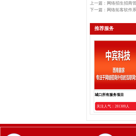
上一篇：
网络招生招商
下一篇：
网络拓客软件
推荐服务
城口所有服务项目
关注人气：281309人