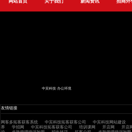
网站首页
关于我们
新闻资讯
招商外
更多服务
中宾科技·办公环境
友情链接
网客多拓客获客系统
中宾科技拓客获客公司
中宾科技网站建设
界
学招网
中宾科技拓客获客公司
培训课网
开店网
开店