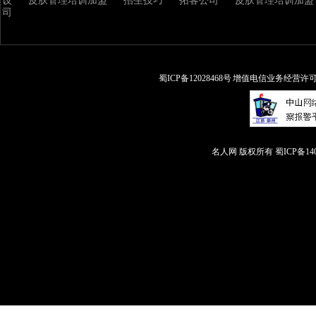
设
皮肤管理培训加盟
招生技巧
拓客公司
皮肤管理培训加盟
司
蜀ICP备12028468号 增值电信业务经营许可证:
名人网 版权所有
蜀ICP备14